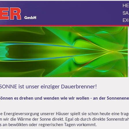
SONNE ist unser einziger Dauerbrenner!
können es drehen und wenden wie wir wollen - an der Sonnenener
ie Energieversorgung unserer Häuser spielt sie schon heute eine tra
n wir die Wärme der Sonne direkt. Egal ob durch direkte Sonnenstrahl
s an bewölkten oder regnerischen Tagen vorkommt.