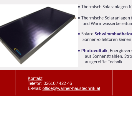
• Thermisch Solaranlagen f
• Thermische Solaranlagen f
und Warmwasserbereitun
•
Solare
Schwimmbadheiz
Sonnenkollektoren keinen 
•
Photovoltaik
, Energieve
aus Sonnenstrahlen. Strom
ausgereifte Technik.
Kontakt
Telefon: 02610 / 422 46
E-Mail:
office@wallner-haustechnik.at