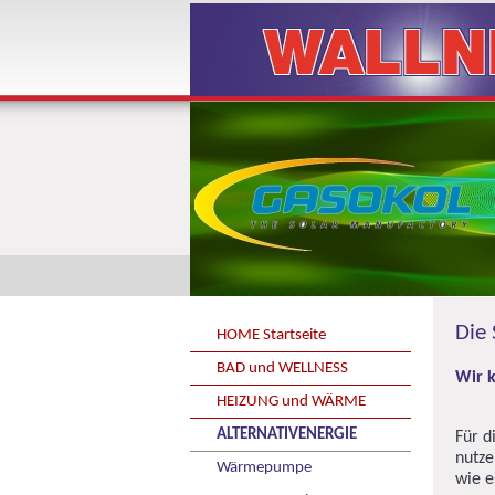
Die 
HOME Startseite
BAD und WELLNESS
Wir 
HEIZUNG und WÄRME
ALTERNATIVENERGIE
Für d
nutze
Wärmepumpe
wie e