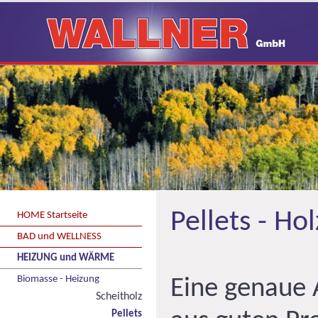
Pellets - Ho
HOME Startseite
BAD und WELLNESS
HEIZUNG und WÄRME
Biomasse - Heizung
Eine genaue 
Scheitholz
Pellets