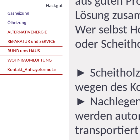
aus guten Pro
Hackgut
Lösung zusa
Gasheizung
Ölheizung
Wer selbst Ho
ALTERNATIVENERGIE
oder Scheitho
REPARATUR und SERVICE
RUND ums HAUS
WOHNRAUMLÜFTUNG
Kontakt_Anfrageformular
► Scheitholz 
wegen des Ko
► Nachlegen 
werden auto
transportiert